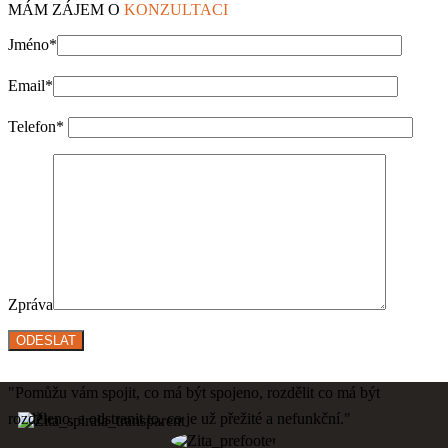
MÁM ZÁJEM O
KONZULTACI
Jméno*
Email*
Telefon*
Zpráva
"Pomůžu vám spojit, co má být spojeno, rozdělit co má být
rozděleno, a odstranit to, co je už přežité a nefunkční."