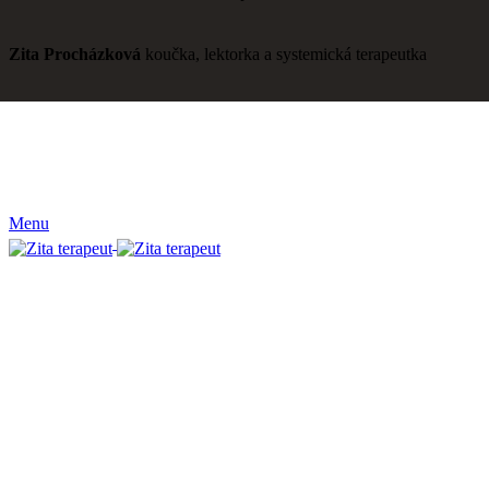
Zita Procházková
koučka, lektorka a systemická terapeutka
Menu