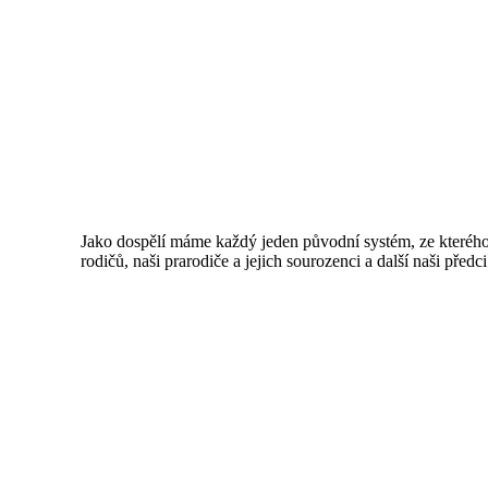
Jako dospělí máme každý jeden původní systém, ze kterého p
rodičů, naši prarodiče a jejich sourozenci a další naši pře
ovlivňuje nejvíce, neboť člověk je multigenerační bytost. 
předků, které často určují náš osud, a tato „zapletení“ nás
dostupné. Pokud tomu tak není, jsme na tuto skutečnost čas
zdravotní.
Každý systém má svůj přirozený a pevně stanovený řád. Je 
zdraví i práce. Při stavění konstelací jsou tyto skryté síly
Práce s konstelacemi je prováděna na úrovni, která je skr
nebo našich předků. Umožňuje nám dostat se k našim kořen