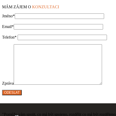
MÁM ZÁJEM O
KONZULTACI
Jméno*
Email*
Telefon*
Zpráva
"Pomůžu vám spojit, co má být spojeno, rozdělit co má být rozděleno, a