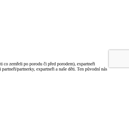
ti co zemřeli po porodu či před porodem), expartneři
 partneři/partnerky, expartneři a naše děti. Ten původní nás
 jejich traumaty (na převzaté pocity) a na vlivy z pole
ímto řádem v souladu, je v našem životě vše funkční a
př. vztahy, peníze, práce, hádky, konflikty) nebo
ného systému, včetně všech oblastí našeho života – rodiny,
 uvolnit traumata a nepochopení událostí nás samotných