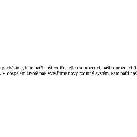
ocházíme, kam patří naši rodiče, jejich sourozenci, naši sourozenci (i 
dci. V dospělém životě pak vytváříme nový rodinný systém, kam patří naši
Rodinné konstelace umožňují nahlédnout na našeho „zapletení“ s předky a
ledně uvolnit. V rodinných systémech působí určitý řád a pokud jsme s t
to upozorněni symptomy, které nás provázejí. Ty mohou být sociální (na
to řád lásky. Tento řád velice významně ovlivňuje všechny členy rodin
, jež sahají hluboko do generací, vyneseny na povrch a uvolněny.
ytá našim smyslům a racionálnímu rozumu. Práce v této úrovni umožňuje
ům, k předkům a k vlastnímu zdroji síly.