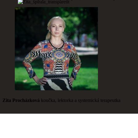
Zita Procházková
koučka, lektorka a systemická terapeutka